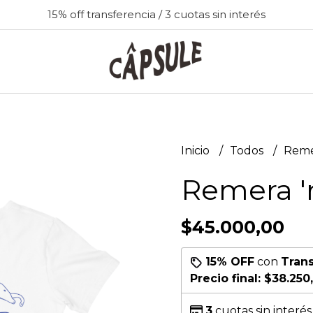
15% off transferencia / 3 cuotas sin interés
Inicio
Todos
Remer
Remera '
$45.000,00
15% OFF
con
Tran
Precio final:
$38.250
3
cuotas sin interé