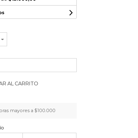
os
R AL CARRITO
pras mayores a $100.000
ío