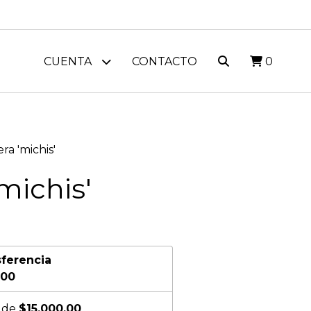
CUENTA
CONTACTO
0
a 'michis'
michis'
sferencia
,00
s de
$15.000,00